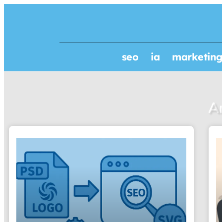
seo
ia
marketing 
A