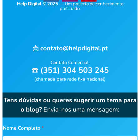
Help Digital © 2025
— Um projecto de conhecimento
partilhado.
📩
contato@helpdigital.pt
Contato Comercial:
☎️
(351) 304 503 245
(chamada para rede fixa nacional)
Tens dúvidas ou queres sugerir um tema para
o blog?
Envia-nos uma mensagem:
Nome Completo
*