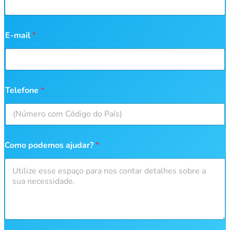
E-mail
*
Telefone
*
Como podemos ajudar?
*