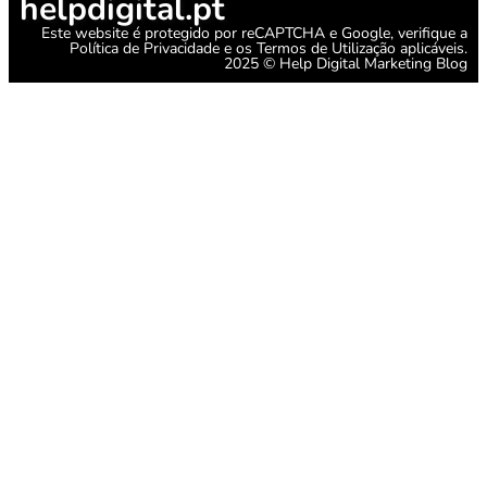
helpdigital.pt
Este website é protegido por reCAPTCHA e Google, verifique a
Política de Privacidade
e os
Termos de Utilização
aplicáveis.
2025 © Help Digital Marketing Blog